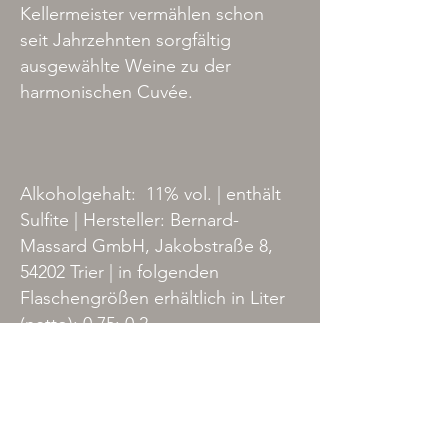
Kellermeister vermählen schon
seit Jahrzehnten sorgfältig
ausgewählte Weine zu der
harmonischen Cuvée.
Alkoholgehalt: 11% vol. | enthält
Sulfite | Hersteller: Bernard-
Massard GmbH, Jakobstraße 8,
54202 Trier | in folgenden
Flaschengrößen erhältlich in Liter
(netto): 0,75; 0,2