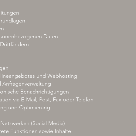
eitungen
grundlagen
en
rsonenbezogenen Daten
Drittländern
ngen
Onlineangebotes und Webhosting
 Anfragenverwaltung
ronische Benachrichtigungen
ion via E-Mail, Post, Fax oder Telefon
ing und Optimierung
 Netzwerken (Social Media)
tete Funktionen sowie Inhalte