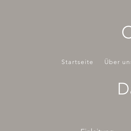
C
Startseite
Über un
D