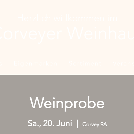
Herzlich willkommen im
orveyer Weinha
s
Eigenmarken
Sortiment
Veran
Weinprobe
Sa., 20. Juni
  |  
Corvey 9A